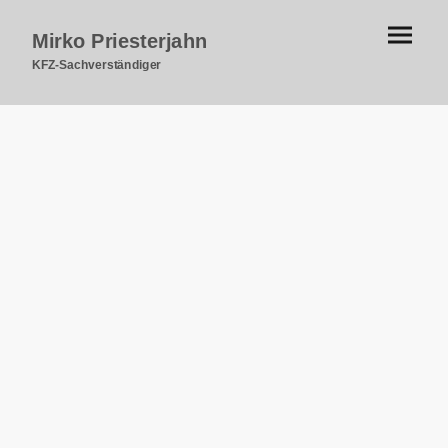
Mirko Priesterjahn
KFZ-Sachverständiger